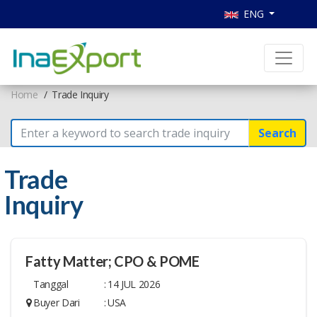
ENG
Home
Trade Inquiry
Search
Trade
Inquiry
Fatty Matter; CPO & POME
Tanggal
:
14 JUL 2026
Buyer Dari
:
USA