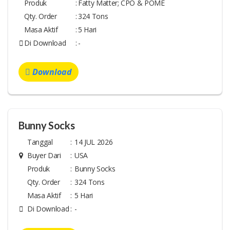
Produk
:
Fatty Matter; CPO & POME
Qty. Order
:
324 Tons
Masa Aktif
:
5 Hari
Di Download
:
-
Download
Bunny Socks
Tanggal
:
14 JUL 2026
Buyer Dari
:
USA
Produk
:
Bunny Socks
Qty. Order
:
324 Tons
Masa Aktif
:
5 Hari
Di Download
:
-