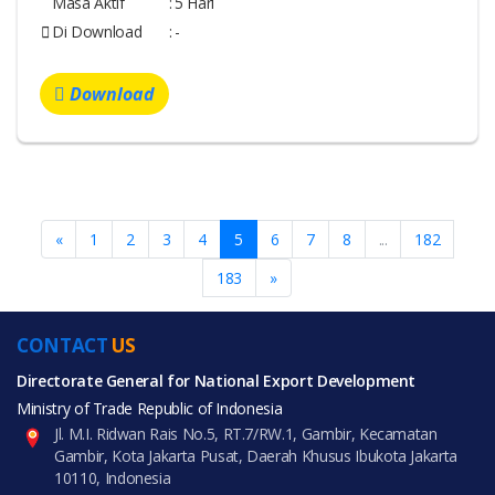
Masa Aktif
:
5 Hari
Di Download
:
-
Download
«
1
2
3
4
5
6
7
8
...
182
183
»
CONTACT
US
Directorate General for National Export Development
Ministry of Trade Republic of Indonesia
Jl. M.I. Ridwan Rais No.5, RT.7/RW.1, Gambir, Kecamatan
Gambir, Kota Jakarta Pusat, Daerah Khusus Ibukota Jakarta
10110, Indonesia